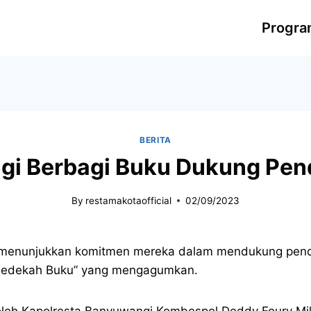
Progr
BERITA
i Berbagi Buku Dukung Pend
By
restamakotaofficial
02/09/2023
 menunjukkan komitmen mereka dalam mendukung pendid
Sedekah Buku” yang mengagumkan.
 oleh Kapolresta Banyuwangi Kombespol Deddy Foury Mi