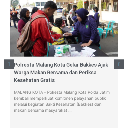
Polresta Malang Kota Gelar Bakkes Ajak
Po
Warga Makan Bersama dan Periksa
Be
Kesehatan Gratis
Gr
M
MALANG KOTA – Polresta Malang Kota Polda Jatim
kembali memperkuat komitmen pelayanan publik
MA
melalui kegiatan Bakti Kesehatan (Bakkes) dan
me
ta
makan bersama masyarakat …
ke
ke