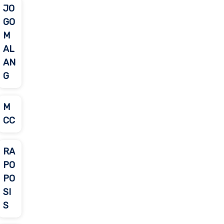
JO
GO
M
AL
AN
G
M
CC
RA
PO
PO
SI
S