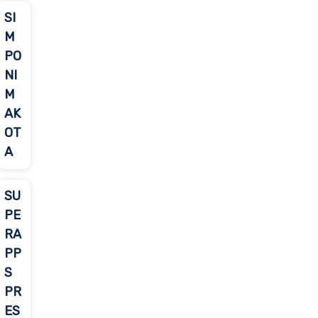
SI
M
PO
NI
M
AK
OT
A
SU
PE
RA
PP
S
PR
ES