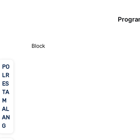
Progr
Block
PO
LR
ES
TA
M
AL
AN
G