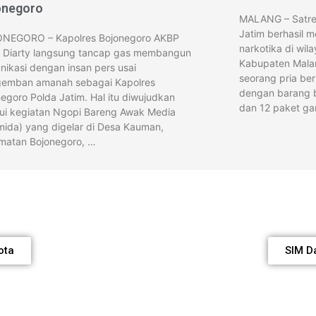
onegoro
MALANG – Satre
Jatim berhasil 
NEGORO – Kapolres Bojonegoro AKBP
narkotika di wi
i Diarty langsung tancap gas membangun
Kabupaten Malan
ikasi dengan insan pers usai
seorang pria ber
emban amanah sebagai Kapolres
dengan barang b
egoro Polda Jatim. Hal itu diwujudkan
dan 12 paket ga
lui kegiatan Ngopi Bareng Awak Media
mida) yang digelar di Desa Kauman,
matan Bojonegoro, …
ota
SIM D