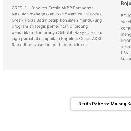
Boj
GRESIK – Kapolres Gresik AKBP Ramadhan
Nasution menegaskan Polri dalam hal ini Polres
BOJO
Gresik Polda Jatim tetap konsisten mendukung
Yenn
program strategis pemerintah di bidang
komun
pendidikan diantaranya Sekolah Rakyat. Hal itu
meng
juga pernah disampaikan Kapolres Gresik AKBP
Bojon
Ramadhan Nasution, pada pembukaan …
mela
(Pira
Keca
Berita Polresta Malang K