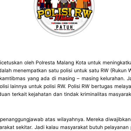
icetuskan oleh Polresta Malang Kota untuk meningkatk
adalah menempatkan satu polisi untuk satu RW (Rukun W
nkamtibmas yang ada di masing – masing kelurahan. Ja
isi lainnya untuk polisi RW. Polisi RW bertugas mela
uan terkait kejahatan dan tindak kriminalitas masyar
i penanggungjawab atas wilayahnya. Mereka diwajibka
akat sekitar. Jadi kalau masyarakat butuh pelayanan p