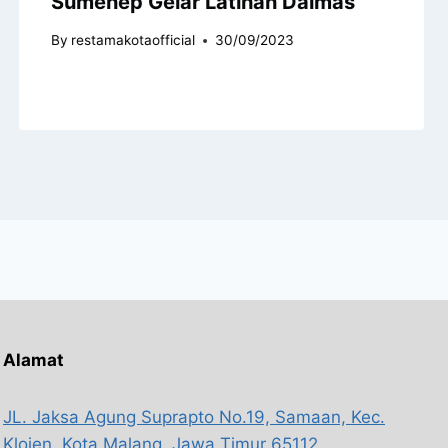
Sumenep Gelar Latihan Dalmas
By
restamakotaofficial
30/09/2023
Alamat
JL. Jaksa Agung Suprapto No.19, Samaan, Kec.
Klojen, Kota Malang, Jawa Timur 65112