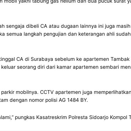
am mobil yakni tabung gas helium dan dua pucuk surat y
 sengaja dibeli CA atau dugaan lainnya ini juga masih 
ka semua langkah pengujian dan keterangan ahli sudah
tinggal CA di Surabaya sebelum ke apartemen Tambak 
, keluar seorang diri dari kamar apartemen sembari men
si parkir mobilnya. CCTV apartemen juga memperlihatk
tam dengan nomor polisi AG 1484 BY.
i,” pungkas Kasatreskrim Polresta Sidoarjo Kompol T