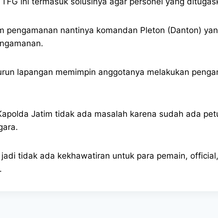
TFG ini termasuk solusinya agar personel yang ditugas
pengamanan nantinya komandan Pleton (Danton) yang te
engamanan.
 turun lapangan memimpin anggotanya melakukan penga
Kapolda Jatim tidak ada masalah karena sudah ada pet
gara.
adi tidak ada kekhawatiran untuk para pemain, official,
.