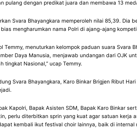
dan pulang dengan predikat juara dan membawa 13 medali
kan Svara Bhayangkara memperoleh nilai 85,39. Dia be
bias mengharumkan nama Polri di ajang-ajang kompetis
ol Temmy, menuturkan kelompok paduan suara Svara B
g Sumber Daya Manusia, menjawab undangan dari OJK unt
h tingkat Nasional,” ucap Temmy.
dung Svara Bhayangkara, Karo Binkar Brigjen Ribut Har
jadi.
ak Kapolri, Bapak Asisten SDM, Bapak Karo Binkar ser
n, perlu diterbitkan sprin yang kuat agar satuan kerja
at kembali ikut festival choir lainnya, baik di interna