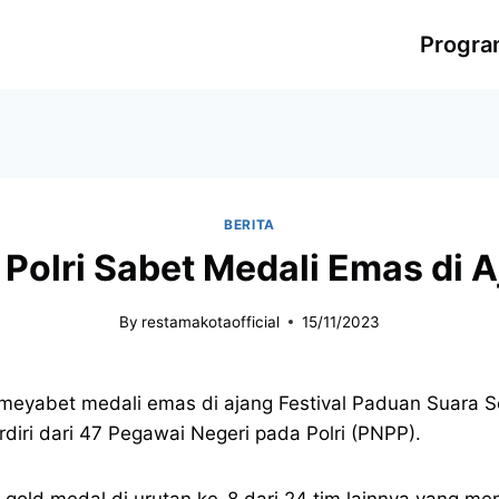
Progr
BERITA
Polri Sabet Medali Emas di
By
restamakotaofficial
15/11/2023
 meyabet medali emas di ajang Festival Paduan Suara 
rdiri dari 47 Pegawai Negeri pada Polri (PNPP).
 gold medal di urutan ke-8 dari 24 tim lainnya yang m