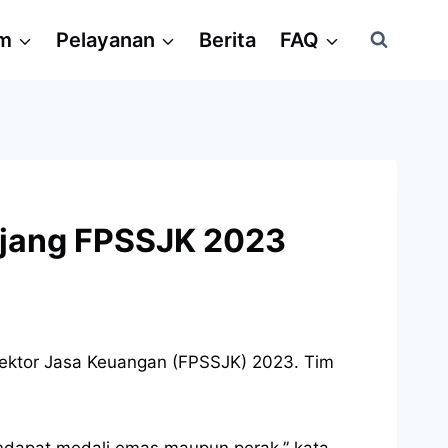
am
Pelayanan
Berita
FAQ
 Ajang FPSSJK 2023
Sektor Jasa Keuangan (FPSSJK) 2023. Tim
endapat medali emas maupun perak,” kata