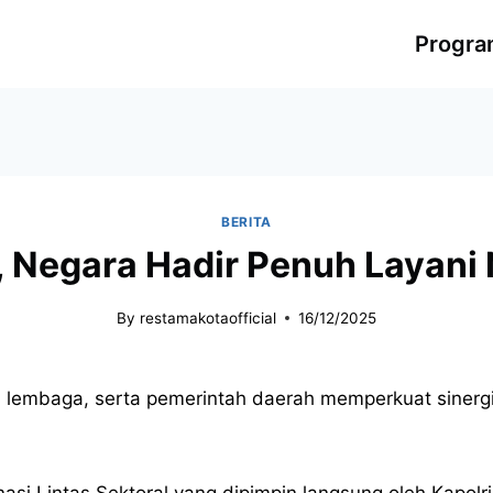
Progr
BERITA
r, Negara Hadir Penuh Layani
By
restamakotaofficial
16/12/2025
n, lembaga, serta pemerintah daerah memperkuat sine
asi Lintas Sektoral yang dipimpin langsung oleh Kapol