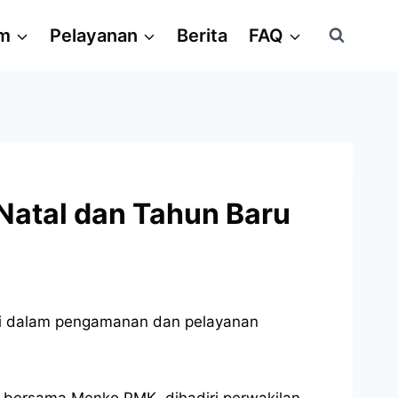
am
Pelayanan
Berita
FAQ
 Natal dan Tahun Baru
rgi dalam pengamanan dan pelayanan
ri bersama Menko PMK, dihadiri perwakilan