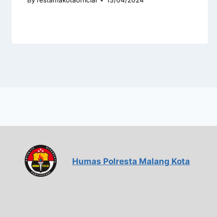
By
restamakotaofficial
13/04/2024
Humas Polresta Malang Kota