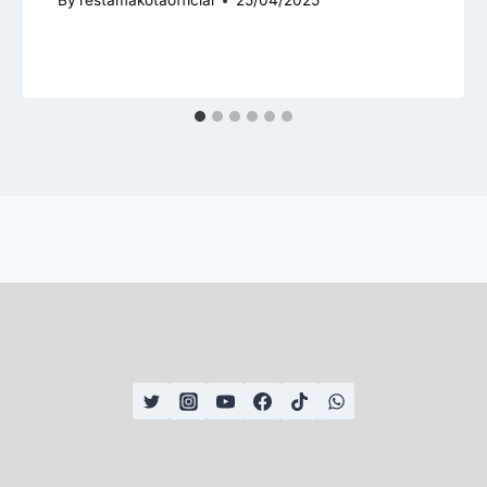
By
restamakotaofficial
25/04/2025