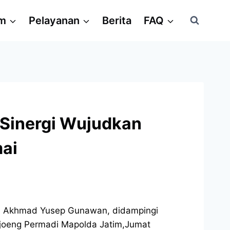
am
Pelayanan
Berita
FAQ
Sinergi Wujudkan
ai
Pol Akhmad Yusep Gunawan, didampingi
joeng Permadi Mapolda Jatim,Jumat