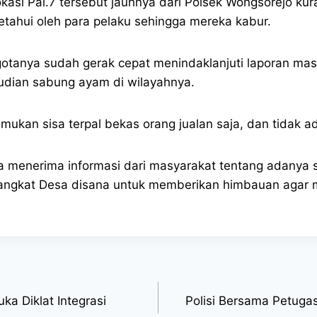
asi Pal.7 tersebut jauhnya dari Polsek Wongsorejo kur
tahui oleh para pelaku sehingga mereka kabur.
otanya sudah gerak cepat menindaklanjuti laporan masy
dian sabung ayam di wilayahnya.
ukan sisa terpal bekas orang jualan saja, dan tidak ad
menerima informasi dari masyarakat tentang adanya s
ngkat Desa disana untuk memberikan himbauan agar m
ka Diklat Integrasi
Polisi Bersama Petug