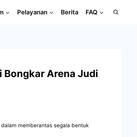
am
Pelayanan
Berita
FAQ
i Bongkar Arena Judi
i
us dalam memberantas segala bentuk