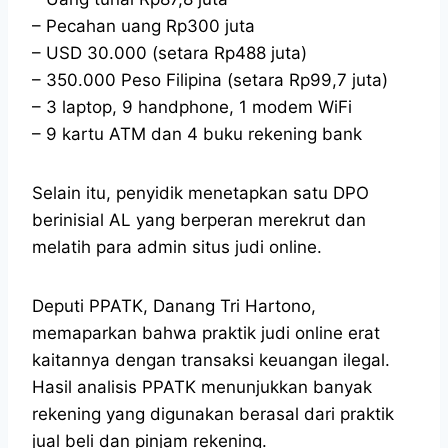
– Pecahan uang Rp300 juta
– USD 30.000 (setara Rp488 juta)
– 350.000 Peso Filipina (setara Rp99,7 juta)
– 3 laptop, 9 handphone, 1 modem WiFi
– 9 kartu ATM dan 4 buku rekening bank
Selain itu, penyidik menetapkan satu DPO
berinisial AL yang berperan merekrut dan
melatih para admin situs judi online.
Deputi PPATK, Danang Tri Hartono,
memaparkan bahwa praktik judi online erat
kaitannya dengan transaksi keuangan ilegal.
Hasil analisis PPATK menunjukkan banyak
rekening yang digunakan berasal dari praktik
jual beli dan pinjam rekening.