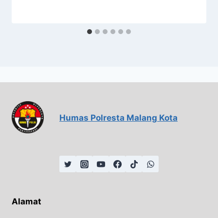
Humas Polresta Malang Kota
Alamat