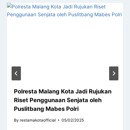
Polresta Malang Kota Jadi Rujukan
Riset Penggunaan Senjata oleh
Puslitbang Mabes Polri
By
restamakotaofficial
05/02/2025