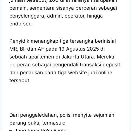
pemain, sementara sisanya berperan sebagai
penyelenggara, admin, operator, hingga
endorser.
Penyidik menangkap tiga tersangka berinisial
MR, BI, dan AF pada 19 Agustus 2025 di
sebuah apartemen di Jakarta Utara. Mereka
berperan sebagai pengendali transaksi deposit
dan penarikan pada tiga website judi online
tersebut.
Dari penggeledahan, polisi menyita sejumlah
barang bukti, termasuk:
– Uang tunai Rp87,8 juta