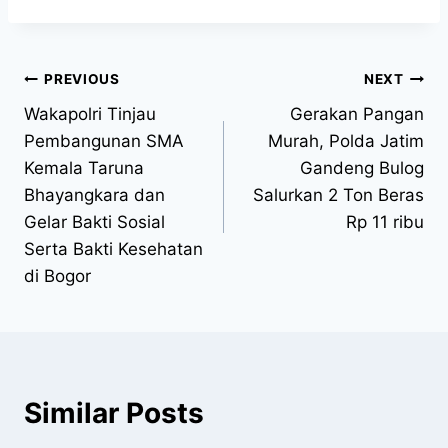
PREVIOUS
NEXT
Wakapolri Tinjau
Gerakan Pangan
Pembangunan SMA
Murah, Polda Jatim
Kemala Taruna
Gandeng Bulog
Bhayangkara dan
Salurkan 2 Ton Beras
Gelar Bakti Sosial
Rp 11 ribu
Serta Bakti Kesehatan
di Bogor
Similar Posts