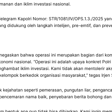
anan dan iklim investasi nasional.
Telegram Kapolri Nomor: STR/1081/IV/OPS.1.3./2025 ya
 didukung oleh langkah intelijen, pre-emtif, dan preve
menegaskan bahwa operasi ini merupakan bagian dari k
nomi nasional. “Operasi ini adalah upaya konkret Pol
mbat iklim investasi. Kami tidak akan mentolerir aksi
kelompok berkedok organisasi masyarakat,” tegas Irjen 
 kejahatan seperti pemerasan, pungutan liar, penganc
pencemaran nama baik, penyebaran berita bohong dan u
 bentuk apa pun tidak bisa dibiarkan. Kami ingin me