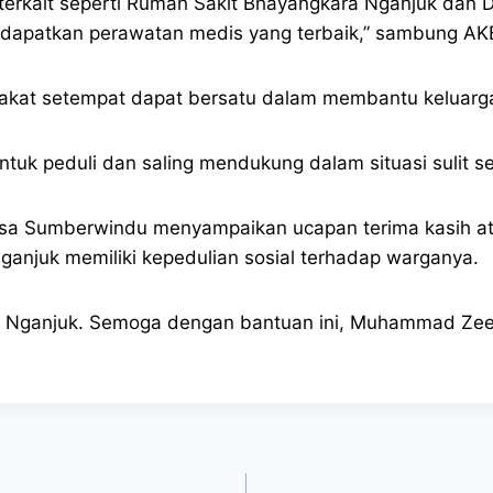
 terkait seperti Rumah Sakit Bhayangkara Nganjuk dan
patkan perawatan medis yang terbaik,” sambung A
arakat setempat dapat bersatu dalam membantu kelua
uk peduli dan saling mendukung dalam situasi sulit sep
esa Sumberwindu menyampaikan ucapan terima kasih at
Nganjuk memiliki kepedulian sosial terhadap warganya.
es Nganjuk. Semoga dengan bantuan ini, Muhammad Zee