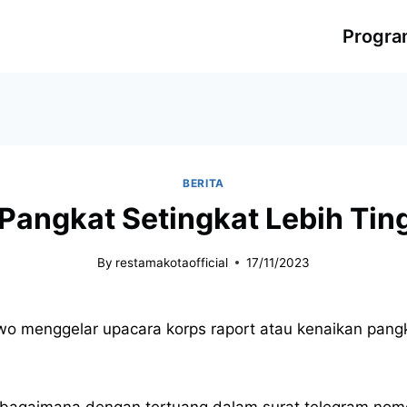
Progr
BERITA
 Pangkat Setingkat Lebih Ting
By
restamakotaofficial
17/11/2023
owo menggelar upacara korps raport atau kenaikan pangka
 sebagaimana dengan tertuang dalam surat telegram nom