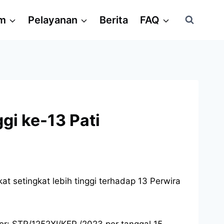
am
Pelayanan
Berita
FAQ
gi ke-13 Pati
t setingkat lebih tinggi terhadap 13 Perwira
or: STR/1252XI/KEP./2023 per tanggal 15