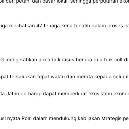
 dari petani dan pasar lokal, sehingga perputaran eko
juga melibatkan 47 tenaga kerja terlatih dalam proses 
PG mengerahkan armada khusus berupa dua truk colt die
apat tersalurkan tepat waktu dan merata kepada selur
lda Jatim berharap dapat memperkuat ekosistem ekonomi
si nyata Polri dalam mendukung kebijakan strategis pe