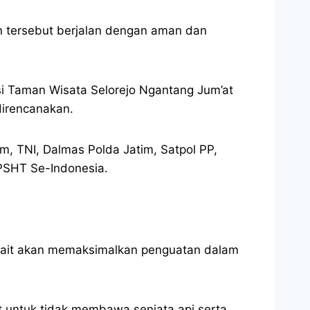
an tersebut berjalan dengan aman dan
i Taman Wisata Selorejo Ngantang Jum’at
direncanakan.
im, TNI, Dalmas Polda Jatim, Satpol PP,
 PSHT Se-Indonesia.
rkait akan memaksimalkan penguatan dalam
 untuk tidak membawa senjata api serta