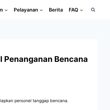
am
Pelayanan
Berita
FAQ
el Penanganan Bencana
yiapkan personel tanggap bencana.