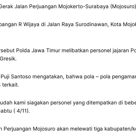
 Gerak Jalan Perjuangan Mojokerto-Surabaya (Mojosur
apangan R Wijaya di Jalan Raya Surodinawan, Kota Mojok
ebut Polda Jawa Timur melibatkan personel jajaran Pol
Gresik.
l Puji Santoso mengatakan, bahwa pola – pola pengaman
terkait.
ah kami siagakan personel yang ditempatkan di bebera
btu ( 4/11).
 Perjuangan Mojosuro akan melewati tiga kabupaten/ko