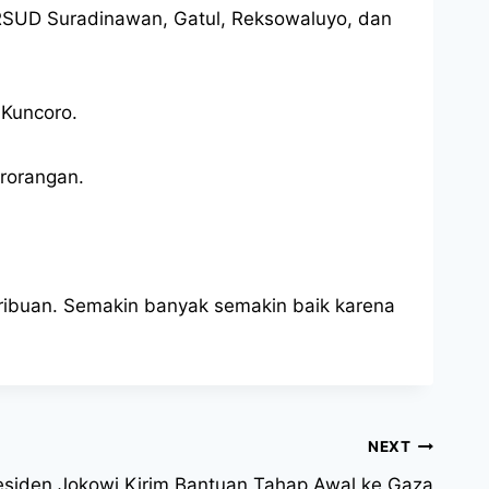
 RSUD Suradinawan, Gatul, Reksowaluyo, dan
 Kuncoro.
erorangan.
 ribuan. Semakin banyak semakin baik karena
NEXT
residen Jokowi Kirim Bantuan Tahap Awal ke Gaza