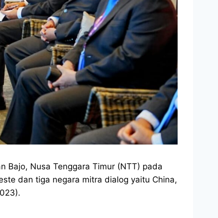
an Bajo, Nusa Tenggara Timur (NTT) pada
te dan tiga negara mitra dialog yaitu China,
2023).