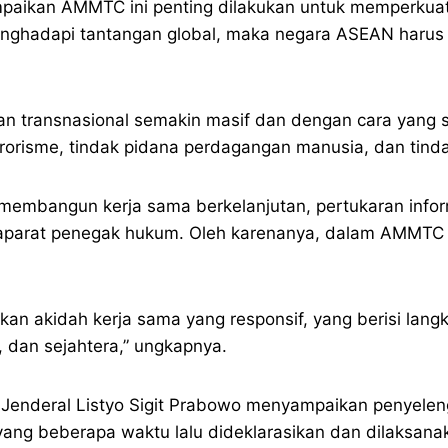
ikan AMMTC ini penting dilakukan untuk memperkuat 
menghadapi tantangan global, maka negara ASEAN haru
atan transnasional semakin masif dan dengan cara yan
erorisme, tindak pidana perdagangan manusia, dan tindak
embangun kerja sama berkelanjutan, pertukaran inform
 aparat penegak hukum. Oleh karenanya, dalam AMMTC 
an akidah kerja sama yang responsif, yang berisi lang
dan sejahtera,” ungkapnya.
a Jenderal Listyo Sigit Prabowo menyampaikan penyele
ang beberapa waktu lalu dideklarasikan dan dilaksana