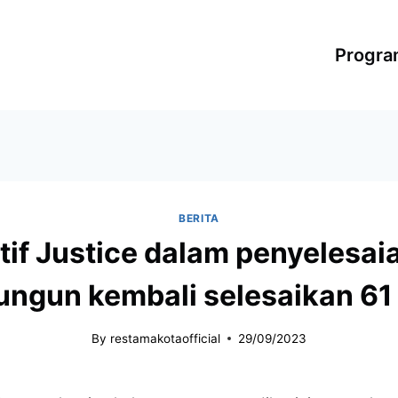
Progr
BERITA
if Justice dalam penyelesai
ungun kembali selesaikan 61
By
restamakotaofficial
29/09/2023