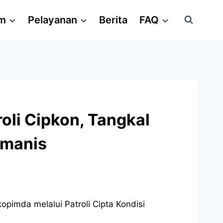
am
Pelayanan
Berita
FAQ
oli Cipkon, Tangkal
umanis
pimda melalui Patroli Cipta Kondisi