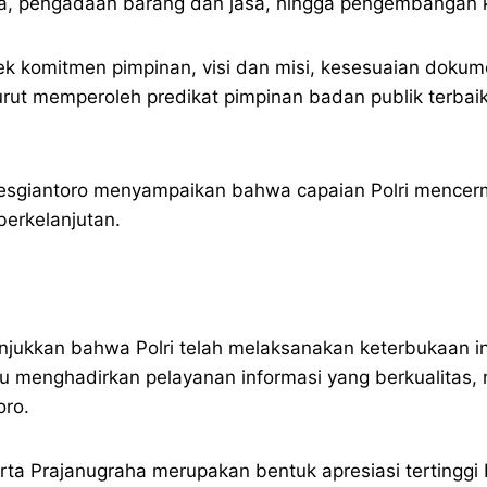
na, pengadaan barang dan jasa, hingga pengembangan
 aspek komitmen pimpinan, visi dan misi, kesesuaian doku
o turut memperoleh predikat pimpinan badan publik ter
Yoesgiantoro menyampaikan bahwa capaian Polri mencer
berkelanjutan.
unjukkan bahwa Polri telah melaksanakan keterbukaan in
pu menghadirkan pelayanan informasi yang berkualitas
oro.
 Prajanugraha merupakan bentuk apresiasi tertinggi 