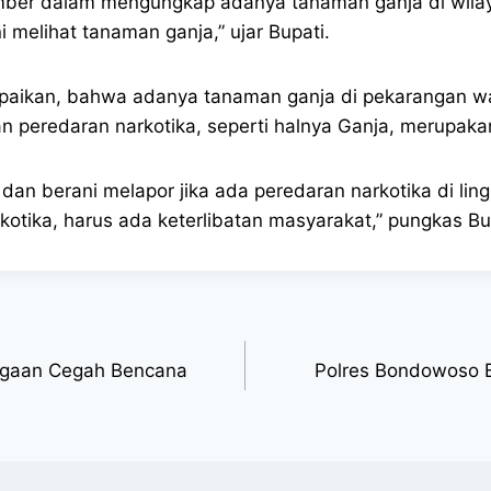
mber dalam mengungkap adanya tanaman ganja di wilaya
ni melihat tanaman ganja,” ujar Bupati.
aikan, bahwa adanya tanaman ganja di pekarangan war
n peredaran narkotika, seperti halnya Ganja, merupak
an berani melapor jika ada peredaran narkotika di lingk
tika, harus ada keterlibatan masyarakat,” pungkas Bu
iagaan Cegah Bencana
Polres Bondowoso Be