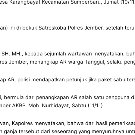
sa Karangbayat Kecamatan Sumberbaru, Jumat (10/11/2
kan) ini di bekuk Satreskoba Polres Jember, setelah te
K. SH. MH., kepada sejumlah wartawan menyatakan, ba
Polres Jember, menangkap AR warga Tanggul, selaku pe
AR, polisi mendapatkan petunjuk jika paket sabu ters
ni, bermula dari penangkapan AR salah satu pengguna 
mber AKBP. Moh. Nurhidayat, Sabtu (11/11)
an, Kapolres menyatakan, bahwa dari hasil pemeriksa
 ganja tersebut dari seseorang yang menyuruhnya un