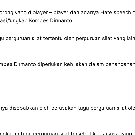
ong yang diblayer – blayer dan adanya Hate speech di 
asi,”ungkap Kombes Dirmanto.
u perguruan silat tertentu oleh perguruan silat yang lai
Kombes Dirmanto diperlukan kebijakan dalam penangana
unya disebabkan oleh perusakan tugu perguruan silat ole
gkaran tugu perguruan silat tersebut khususnya yang d