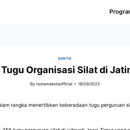
Progr
BERITA
 Tugu Organisasi Silat di Ja
By
restamakotaofficial
18/09/2023
am rangka menertibkan keberadaan tugu perguruan silat
ada 356 tugu perguruan silat di wilayah Jawa Timur yan