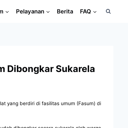
am
Pelayanan
Berita
FAQ
tim Dibongkar Sukarela
 yang berdiri di fasilitas umum (Fasum) di
g sudah dibongkar secara sukarela oleh warga