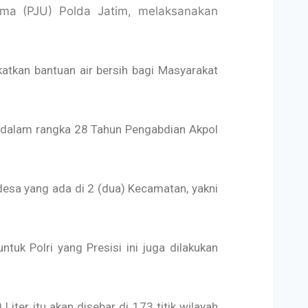
ama (PJU) Polda Jatim, melaksanakan
kan bantuan air bersih bagi Masyarakat
5 dalam rangka 28 Tahun Pengabdian Akpol
desa yang ada di 2 (dua) Kecamatan, yakni
uk Polri yang Presisi ini juga dilakukan
iter itu akan disebar di 173 titik wilayah