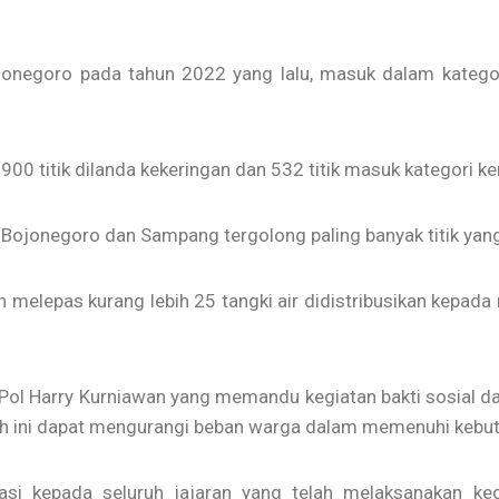
jonegoro pada tahun 2022 yang lalu, masuk dalam kategori
00 titik dilanda kekeringan dan 532 titik masuk kategori ke
 Bojonegoro dan Sampang tergolong paling banyak titik yang 
h melepas kurang lebih 25 tangki air didistribusikan kepa
ol Harry Kurniawan yang memandu kegiatan bakti sosial d
ih ini dapat mengurangi beban warga dalam memenuhi kebutu
asi kepada seluruh jajaran yang telah melaksanakan ke