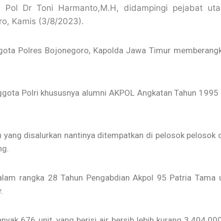
 Pol Dr Toni Harmanto,M.H, didampingi pejabat ut
ro, Kamis (3/8/2023).
ta Polres Bojonegoro, Kapolda Jawa Timur memberangkat
anggota Polri khususnya alumni AKPOL Angkatan Tahun 199
h yang disalurkan nantinya ditempatkan di pelosok pelosok 
ng.
lam rangka 28 Tahun Pengabdian Akpol 95 Patria Tama unt
.
 676 unit, yang berisi air bersih lebih kurang 3.404.000 L